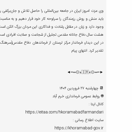
وی عزت امروز ایران در جامعه بین‌المللی را حاصل تلاش و جان‌برکفی ر
باید منش و روش رزمندگان را سرلوحه کار خود قرار دهیم و به مناسبت
وجود دارد و زبان در مقابل رشادت و فداکاری این مردان بزرگ الکن است 
هشت سال دفاع جانانه مقدس تجلیل از شجاعت و صلابت افرادی است 
در این دیدار، فرماندار مرکز لرستان از فرماندهان دفاع مقدس(سره
تقدیر کرد. انتهای پیام
►┅═۞﴾🇮🇷﴿۞═┅◄
📆 چهارشنبه ۲۷ فروردین ۱۴۰۴
🌐 روابط عمومی فرمانداری خرم آباد
کانال ایتا :
https://eitaa.com/hkoramabadfarmandari
سایت اطلاع رسانی :
https://khoramabad-gov.ir