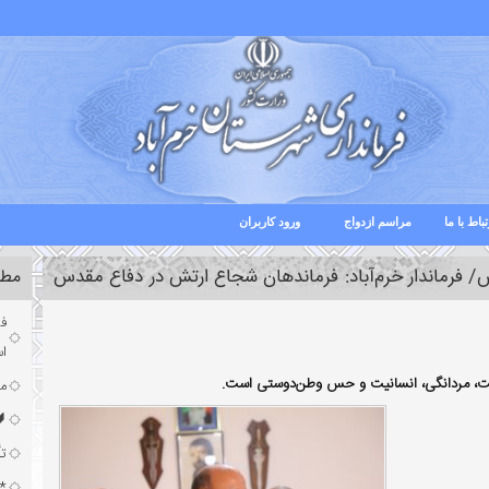
تباط با ما
مراسم ازدواج
ورود کاربران
/ فرماندار خرم‌آباد: فرماندهان شجاع ارتش در دفاع مقدس
مطا
فر
ا
شجاعت، مردانگی، انسانیت و حس وطن‌دوستی است.
مش
🔰
تأ
*