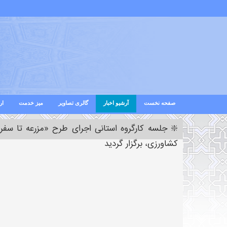
صفحه نخست
آرشیو اخبار
گالری تصاویر
میز خدمت
ار
❇️ جلسه کارگروه استانی اجرای طرح «مزرعه تا سف
کشاورزی، برگزار گردید