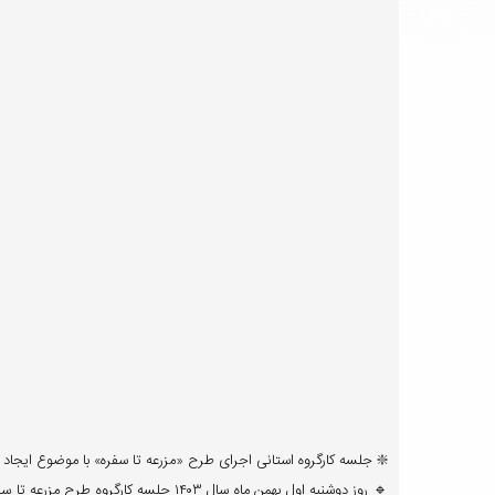
❇️ جلسه کارگروه استانی اجرای طرح «مزرعه تا سفره» با موضوع ایجاد 
🔹 روز دوشنبه اول بهمن ماه سال ۱۴۰۳ جل