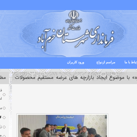
تباط با ما
مراسم ازدواج
ورود کاربران
ره» با موضوع ایجاد بازارچه های عرضه مستقیم محصولات
مطا
فر
ا
مش
🔰
تأ
*