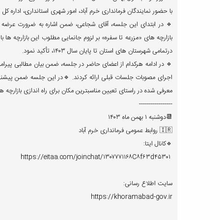
با حضور نمایندگان فرمانداری خرم آباد، امور شهری استانداری، اداره کل
🔹 در ابتدای این جلسه، آقای شجاعی، ضمن اشاره به ضرورت عرضه 
بازارچه های «مزرعه تا سفره» بر لزوم جانمایی مطلوب این بازارچه ها ب
درتمامی شهرستان های استان تا پایان سال ۱۴۰۳، تأکید نمود.
🔹 در ادامه هرکدام از اعضای حاضر در جلسه، ضمن بیان مطالبی پیرامون
اجرای مصوبات جلسات قبلی ارائه کردند. 🔹در این جلسه ضمن پیشنهاد
معرفی شده در راستای تعیین مناسبترین مکان برای راه اندازی بازارچه ه
-----------------
📆دوشنبه ۱ بهمن ماه ۱۴۰۳
🇮🇷 روابط عمومی فرمانداری خرم آباد
🔹کانال ایتا:
https://eitaa.com/joinchat/۱۳۰۷۷۷۱۱۶۸C۸f۶۳d۴۵۳۰۱
سایت اطلاع رسانی:
https://khoramabad-gov.ir